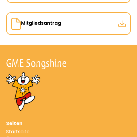
Mitgliedsantrag
GME Songshine
Seiten
Startseite